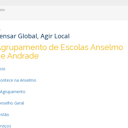
ensar Global, Agir Local
grupamento de Escolas Anselmo
de Andrade
ício
ontece na Anselmo
 Agrupamento
nselho Geral
estão
rviços