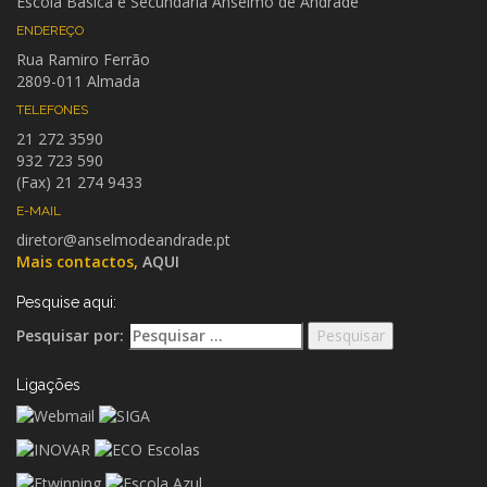
Escola Básica e Secundária Anselmo de Andrade
ENDEREÇO
Rua Ramiro Ferrão
2809-011 Almada
TELEFONES
21 272 3590
932 723 590
(Fax) 21 274 9433
E-MAIL
diretor@anselmodeandrade.pt
Mais contactos,
AQUI
Pesquise aqui:
Pesquisar por:
Ligações